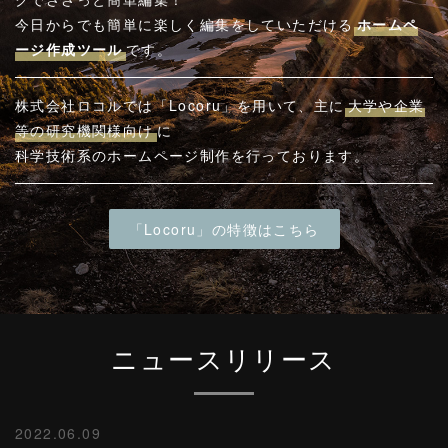
今日からでも簡単に楽しく編集をしていただける
ホームペ
ージ作成ツール
です。
株式会社ロコルでは「Locoru」を用いて、主に
大学や企業
等の研究機関様向け
に
科学技術系のホームページ制作を行っております。
「Locoru」の特徴はこちら
ニュースリリース
2022.06.09